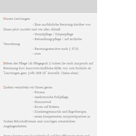
U
nsere Leistungen:
- Eine ausführliche Beratung darüber was
Ihnen jetzt zusteht und wie alles abläuft.
- Grundpflege / Körperpflege
- Behandlungspflege / auf ärztliche
Verordnung
- Beratungseinsätze nach § 37(3)
- uvm
N
eben der Pflege (ab Pflegegrad 1) haben Sie auch Anspruch auf
Betreuung bzw. hauswirtschaftliche Hilfe, was sich fachlich als
"Leistungen gem. §45b SGB XI" darstellt. (Siehe oben)
Z
udem vermitteln wir Ihnen gerne:
- Friseur,
- medizinsiche Fußpflege,
- Hausnotruf,
- Essen auf Rädern,
- Krankengymnastik und Ergotherapie,
- einen kompetenten Ansprechpartner in
Sachen Erbschaftsteuer und sonstigen steuerlichen
Angelegenheiten.
Gerne beraten wir Sie individuell auf Ihre Pflegesituation und