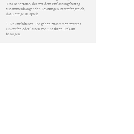
-Das Repertoire, der mit dem Entlastungsbetrag
zusammenhängenden Leistungen ist umfangreich,
dazu einige Beispiele:
1. Einkaufsdienst - Sie gehen zusammen mit uns
einkaufen oder lassen von uns ihren Einkauf
besorgen.
2. hauswirtschaftliche Versorgung - unsere
Fachkräfte unterstützen Sie im Haushalt bei den
Aufgaben, die Sie gerne machen würden oder selber
nicht mehr schaffen.
3. Botendienste - Wir erledigen Ihre Geschäfte für Sie
z.B. Apothekengänge,
Hilfsmittelbesorgung, Behördengänge oder
Rezeptbesorgungen.
Rufen Sie uns an
0211-91328959
Email:
PflegedienstAnnA@gmx.de