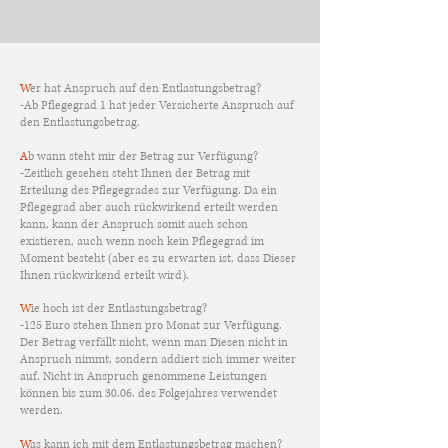
W
er hat Anspruch auf den Entlastungsbetrag?
-Ab Pflegegrad 1 hat jeder Versicherte Anspruch auf
den Entlastungsbetrag.
A
b wann steht mir der Betrag zur Verfügung?
-Zeitlich gesehen steht Ihnen der Betrag mit
Erteilung des Pflegegrades zur Verfügung. Da ein
Pflegegrad aber auch rückwirkend erteilt werden
kann, kann der Anspruch somit auch schon
existieren, auch wenn noch kein Pflegegrad im
Moment besteht (aber es zu erwarten ist, dass Dieser
Ihnen rückwirkend erteilt wird).
W
ie hoch ist der Entlastungsbetrag?
-125 Euro stehen Ihnen pro Monat zur Verfügung.
Der Betrag verfällt nicht, wenn man Diesen nicht in
Anspruch nimmt, sondern addiert sich immer weiter
auf.
N
icht in A
nspruch genommene Leistungen
können bis zum 30.06. des Folgejahres verwendet
werden.
W
as kann ich mit dem Entlastungsbetrag machen?